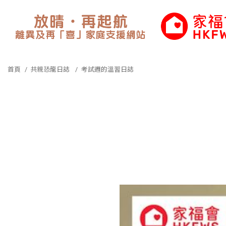
香港家庭福利會
首頁
共親恐龍日誌
考試週的溫習日誌