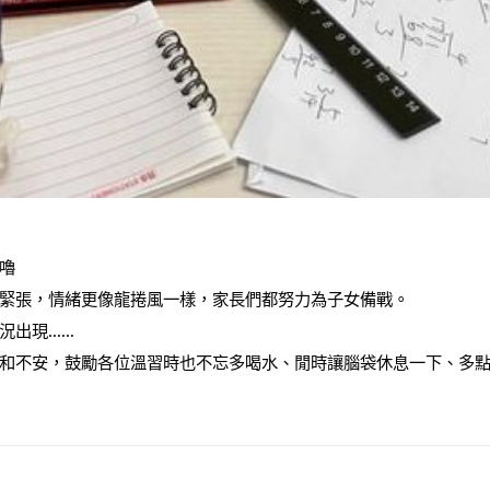
嚕
緊張，情緒更像龍捲風一樣，家長們都努力為子女備戰。
況出現
......
和不安，鼓勵各位溫習時也不忘多喝水、閒時讓腦袋休息一下、多