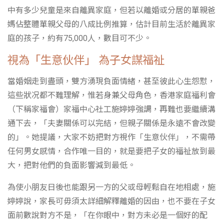
中有多少兒童是來自離異家庭，但若以離婚或分居的單親爸
媽佔整體單親父母的八成比例推算，估計目前生活於離異家
庭的孩子，約有75,000人，數目可不少。
視為「生意伙伴」 為子女謀福祉
當婚姻走到盡頭，雙方湧現負面情緒，甚至彼此心生怨懟，
這些狀况都不難理解，惟若身兼父母角色，香港家庭福利會
（下稱家福會）家福中心社工施婷婷強調，再難也要繼續溝
通下去，「夫妻關係可以完結，但親子關係是永遠不會改變
的」。她提議，大家不妨把對方視作「生意伙伴」，不需帶
任何男女感情，合作唯一目的，就是要把子女的福祉放到最
大，把對他們的負面影響減到最低。
為使小朋友日後也能跟另一方的父或母輕鬆自在地相處，施
婷婷說，家長可毋須太詳細解釋離婚的因由，也不要在子女
面前數說對方不是，「在你眼中，對方未必是一個好的配