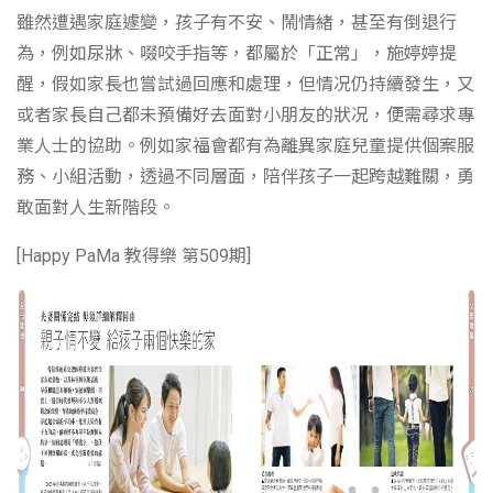
雖然遭遇家庭遽變，孩子有不安、鬧情緒，甚至有倒退行
為，例如尿牀、啜咬手指等，都屬於「正常」，施婷婷提
醒，假如家長也嘗試過回應和處理，但情况仍持續發生，又
或者家長自己都未預備好去面對小朋友的狀况，便需尋求專
業人士的協助。例如家福會都有為離異家庭兒童提供個案服
務、小組活動，透過不同層面，陪伴孩子一起跨越難關，勇
敢面對人生新階段。
[Happy PaMa 教得樂 第509期]