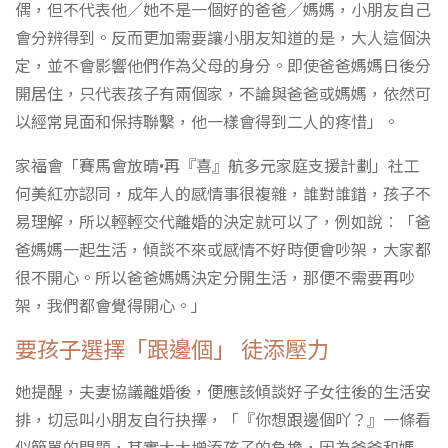
偶，但不代表他／她不是一個好的爸爸／媽媽，小朋友自己
會分辨得到。反而更加需要讓小朋友知道的是，大人這個決
定，並不會影響他們作為父母的身分。即使爸爸媽媽日後分
開居住，只代表孩子有兩個家，不論與爸爸或媽媽，依然可
以經常見面和保持聯繫，他一樣會得到二人的疼惜」。
家福會「賽馬會放晴•再『喜』航多元家庭支援計劃」社工
何美紅亦認同，成年人的感情事很複雜，誰對誰錯，孩子不
易理解，所以輕輕交代離婚的決定就可以了，例如說︰「爸
爸媽媽一起生活，傾談不來或感情不好時便會吵架，大家都
很不開心。所以爸爸媽媽決定分開生活，那便不需要再吵
架，我們都會覺得開心。」
要孩子選擇「跟邊個」 徒添壓力
她提醒，夫妻協議離婚後，便應該傾談好子女往後的生活安
排，切忌叫小朋友自行抉擇，「『你想跟邊個吖？』一條看