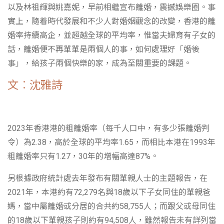
以及林祖輝與姚嘉妮，早前相繼宣布離婚，震撼娛樂圈。事
實上，隨着時代發展和不少人對婚姻觀念的改變，香港的離
婚率持續高企，並超越全球的平均率，惟當夫婦育有子女的
話，離婚便不再單單是兩個人的事，如何處理好「婚後
事」，給孩子兩個快樂的家，成為至關重要的課題。
文︰沈雅詩
2023年香港港的粗離婚率（每千人口中，有多少張離婚判
令）為2.38，高於全球的平均率1.65，而相比本港在1993年
粗離婚率只有1.27，30年的增幅高達87%。
另根據政府統計處去年發布有關單親人士的主題報告，在
2021年，本港約有72,279名與18歲以下子女同住的單親爸
媽，當中屬離婚或分居的合共約58,755人；而跟父或母同住
的18歲以下單親孩子則約有94,508人，雖然報告未有詳列當