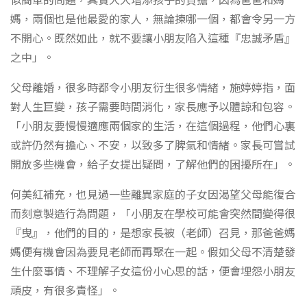
似簡單的問題，其實大大增添孩子的負擔，因為爸爸和媽
媽，兩個也是他最愛的家人，無論揀哪一個，都會令另一方
不開心。既然如此，就不要讓小朋友陷入這種『忠誠矛盾』
之中」。
父母離婚，很多時都令小朋友衍生很多情緒，施婷婷指，面
對人生巨變，孩子需要時間消化，家長應予以體諒和包容。
「小朋友要慢慢適應兩個家的生活，在這個過程，他們心裏
或許仍然有擔心、不安，以致多了脾氣和情緒。家長可嘗試
開放多些機會，給子女提出疑問，了解他們的困擾所在」。
何美紅補充，也見過一些離異家庭的子女因渴望父母能復合
而刻意製造行為問題，「小朋友在學校可能會突然間變得很
『曳』，他們的目的，是想家長被（老師）召見，那爸爸媽
媽便有機會因為要見老師而再聚在一起。假如父母不清楚發
生什麼事情、不理解子女這份小心思的話，便會埋怨小朋友
頑皮，有很多責怪」。