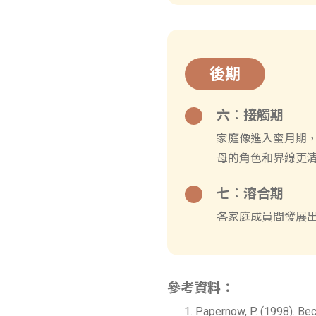
後期
六︰接觸期
家庭像進入蜜月期
母的角色和界線更
七︰溶合期
各家庭成員間發展
參考資料：
Papernow, P. (1998). Be