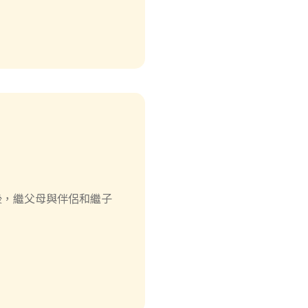
後，繼父母與伴侶和繼子
。